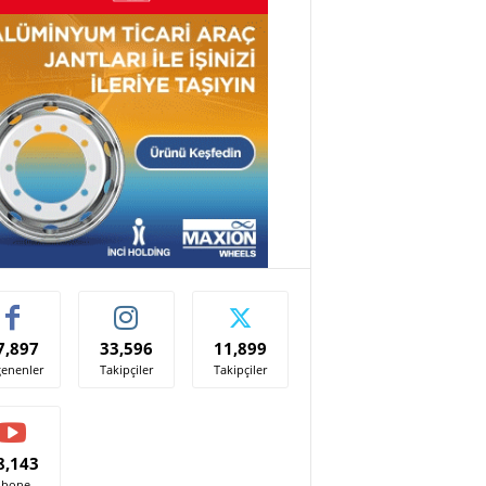
7,897
33,596
11,899
enenler
Takipçiler
Takipçiler
8,143
Abone