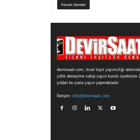
devirsaati.com, ticari taşıt yayıncılığı alanınd
yıllık deneyime sahip yayın kurulu üyeleriyle 
yıldan bu yana yayın yapmaktadır.
İletişim:
info@devirsaati.com