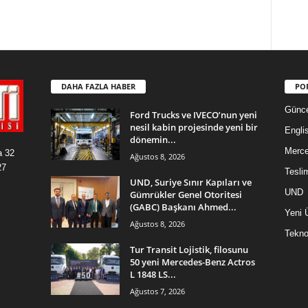
DAHA FAZLA HABER
PO
Günce
Ford Trucks ve IVECO’nun yeni
nesil kabin projesinde yeni bir
Engli
dönemin...
Merc
a 32
Ağustos 8, 2026
27
Tesli
UND, Suriye Sınır Kapıları ve
UND
Gümrükler Genel Otoritesi
(GABC) Başkanı Ahmed...
Yeni 
Ağustos 8, 2026
Teknol
Tur Transit Lojistik, filosunu
50 yeni Mercedes-Benz Actros
L 1848 LS...
Ağustos 7, 2026