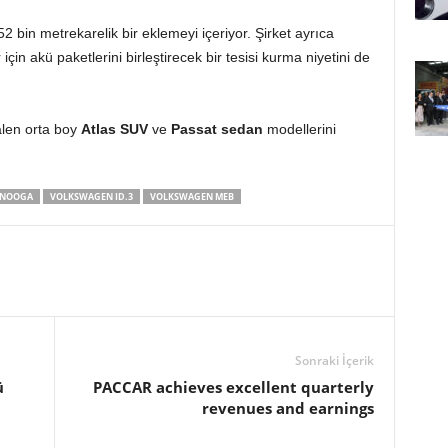
bin metrekarelik bir eklemeyi içeriyor. Şirket ayrıca
için akü paketlerini birleştirecek bir tesisi kurma niyetini de
len orta boy
Atlas SUV
ve
Passat sedan
modellerini
ANOOGA
VOLKSWAGEN ID.3
VOLKSWAGEN MEB
Sonraki İçerik
ü
PACCAR achieves excellent quarterly
revenues and earnings