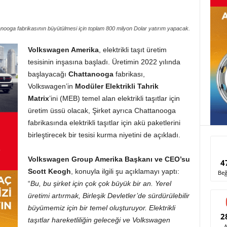
ooga fabrikasının büyütülmesi için toplam 800 milyon Dolar yatırım yapacak.
Volkswagen Amerika
, elektrikli taşıt üretim
tesisinin inşasına başladı. Üretimin 2022 yılında
başlayacağı
Chattanooga
fabrikası,
Volkswagen’in
Modüler Elektrikli Tahrik
Matrix
’ini (MEB) temel alan elektrikli taşıtlar için
üretim üssü olacak, Şirket ayrıca Chattanooga
fabrikasında elektrikli taşıtlar için akü paketlerini
birleştirecek bir tesisi kurma niyetini de açıkladı.
Volkswagen Group Amerika Başkanı ve CEO’su
4
Scott Keogh
, konuyla ilgili şu açıklamayı yaptı:
Beğ
“
Bu, bu şirket için çok çok büyük bir an. Yerel
üretimi artırmak, Birleşik Devletler’de sürdürülebilir
büyümemiz için bir temel oluşturuyor. Elektrikli
2
taşıtlar hareketliliğin geleceği ve Volkswagen