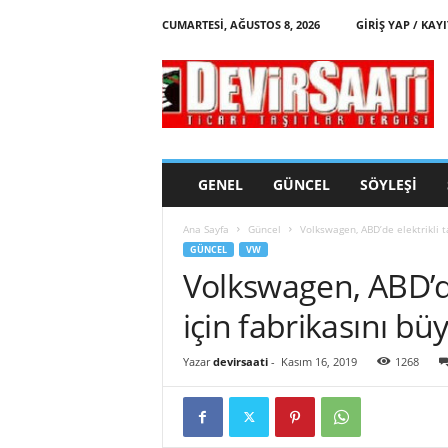
CUMARTESI, AĞUSTOS 8, 2026
GIRIŞ YAP / KAYI
d
e
v
i
r
s
a
GENEL
GÜNCEL
SÖYLEŞI
a
t
Ana Sayfa
Güncel
Volkswagen, ABD’de elektrikli t
i
GÜNCEL
VW
Volkswagen, ABD’de 
için fabrikasını bü
Yazar
devirsaati
-
Kasım 16, 2019
1268