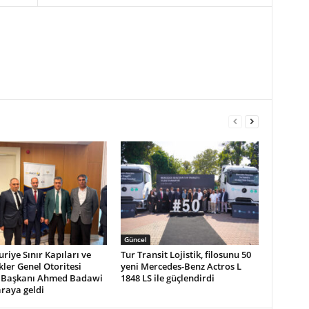
Güncel
riye Sınır Kapıları ve
Tur Transit Lojistik, filosunu 50
ler Genel Otoritesi
yeni Mercedes-Benz Actros L
 Başkanı Ahmed Badawi
1848 LS ile güçlendirdi
 araya geldi