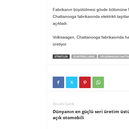
Fabrikanın büyütülmesi gövde bölümüne 52 
Chattanooga fabrikasında elektrikli taşıtlar 
açıkladı.
Volkswagen, Chattanooga fabrikasında ha
üretiyor.
ETIKETLER
ELEKTRIKLI ARAÇ
VOLKSWAGEN CHATT
Önceki İçerik
Dünyanın en güçlü seri üretim üst
açık otomobili