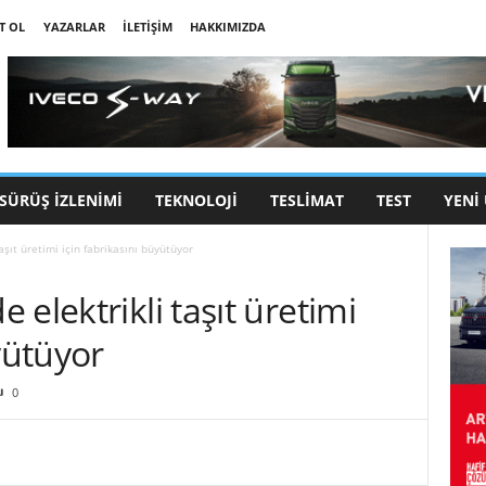
T OL
YAZARLAR
İLETIŞIM
HAKKIMIZDA
SÜRÜŞ İZLENIMI
TEKNOLOJI
TESLIMAT
TEST
YENI
aşıt üretimi için fabrikasını büyütüyor
elektrikli taşıt üretimi
yütüyor
0