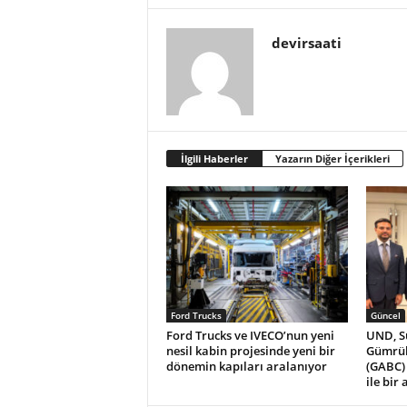
devirsaati
İlgili Haberler
Yazarın Diğer İçerikleri
Ford Trucks
Güncel
Ford Trucks ve IVECO’nun yeni
UND, Su
nesil kabin projesinde yeni bir
Gümrük
dönemin kapıları aralanıyor
(GABC)
ile bir