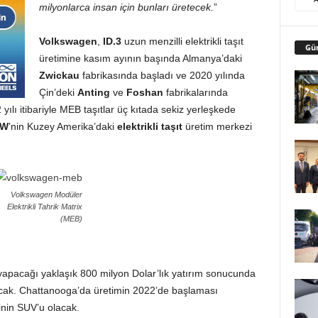
milyonlarca insan için bunları üretecek.
”
Volkswagen
,
ID.3
uzun menzilli elektrikli taşıt
Gü
üretimine kasım ayının başında Almanya’daki
Zwickau
fabrikasında başladı ve 2020 yılında
Çin’deki
Anting
ve
Foshan
fabrikalarında
2 yılı itibariyle MEB taşıtlar üç kıtada sekiz yerleşkede
VW
’nin Kuzey Amerika’daki
elektrikli taşıt
üretim merkezi
Volkswagen Modüler
Elektrikli Tahrik Matrix
(MEB)
apacağı yaklaşık 800 milyon Dolar’lık yatırım sonucunda
nacak. Chattanooga’da üretimin 2022’de başlaması
inin SUV’u olacak.