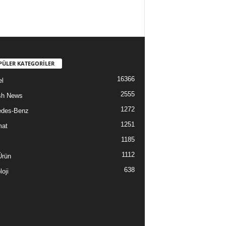
PÜLER KATEGORİLER
16366
l
2555
sh News
1272
edes-Benz
1251
mat
1185
1112
Ürün
638
oji