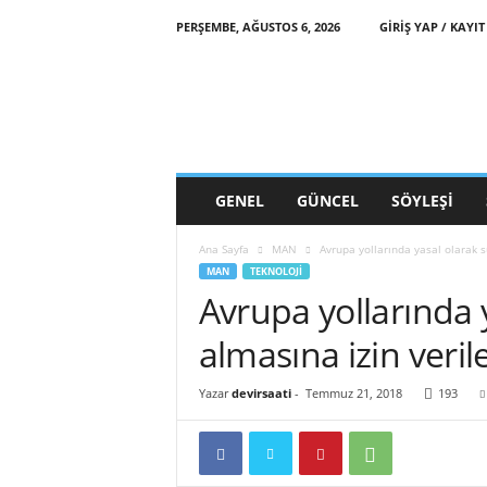
PERŞEMBE, AĞUSTOS 6, 2026
GIRIŞ YAP / KAYIT
d
e
v
i
r
s
a
GENEL
GÜNCEL
SÖYLEŞI
a
t
Ana Sayfa
MAN
Avrupa yollarında yasal olarak s
i
MAN
TEKNOLOJI
Avrupa yollarında 
almasına izin veri
Yazar
devirsaati
-
Temmuz 21, 2018
193