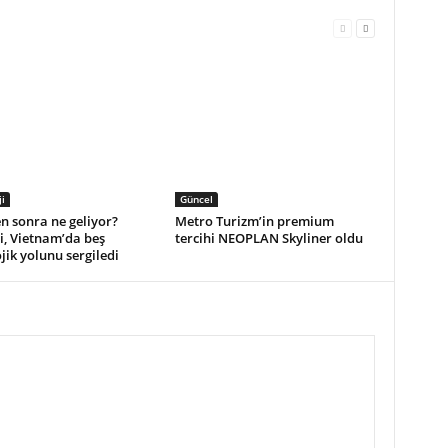
i
Güncel
n sonra ne geliyor?
Metro Turizm’in premium
i, Vietnam’da beş
tercihi NEOPLAN Skyliner oldu
jik yolunu sergiledi