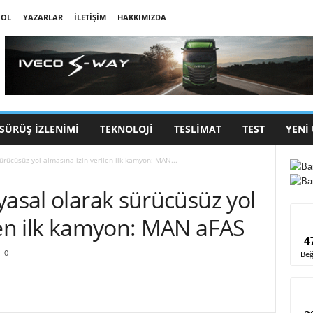
 OL
YAZARLAR
İLETIŞIM
HAKKIMIZDA
SÜRÜŞ İZLENIMI
TEKNOLOJI
TESLIMAT
TEST
YENI
ürücüsüz yol almasına izin verilen ilk kamyon: MAN...
yasal olarak sürücüsüz yol
len ilk kamyon: MAN aFAS
4
0
Beğ