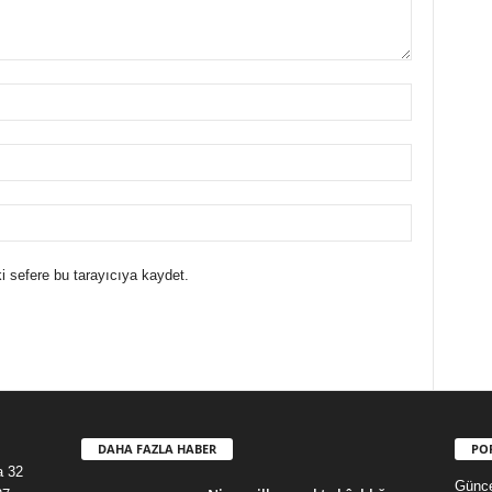
i sefere bu tarayıcıya kaydet.
DAHA FAZLA HABER
PO
a 32
Günce