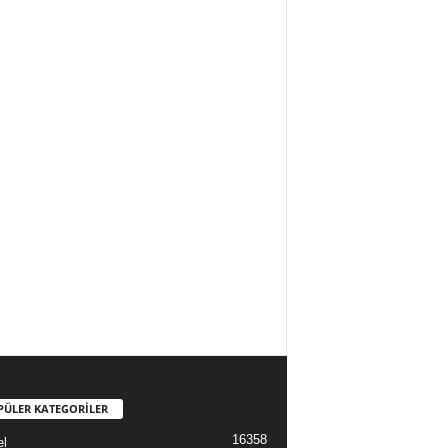
PÜLER KATEGORİLER
16358
l