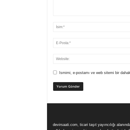
Ismimi, e-postamı ve web sitemi bir dahak
devirsaati.com, ticari taşıt yayıncılığı alanınd