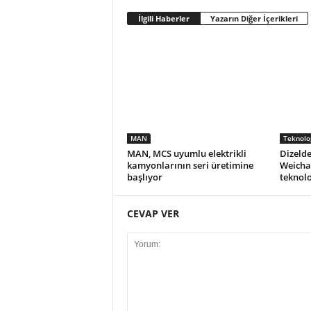
İlgili Haberler
Yazarın Diğer İçerikleri
MAN
Teknoloj
MAN, MCS uyumlu elektrikli
Dizelde
kamyonlarının seri üretimine
Weicha
başlıyor
teknolo
CEVAP VER