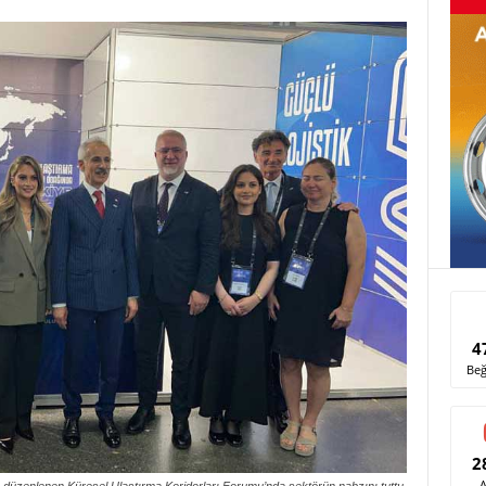
4
Beğ
2