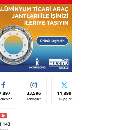
7,897
33,596
11,899
enenler
Takipçiler
Takipçiler
8,143
Abone