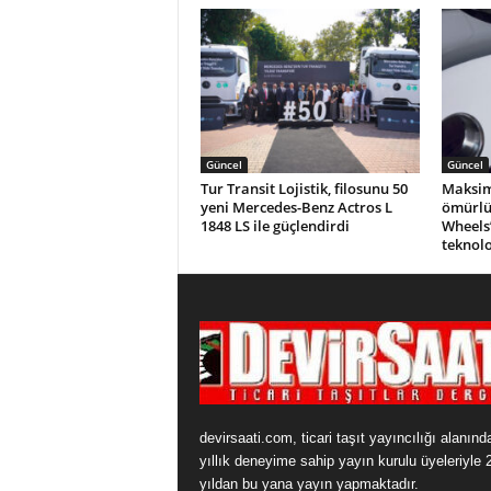
Güncel
Güncel
Tur Transit Lojistik, filosunu 50
Maksim
yeni Mercedes-Benz Actros L
ömürlü
1848 LS ile güçlendirdi
Wheels
teknolo
devirsaati.com, ticari taşıt yayıncılığı alanınd
yıllık deneyime sahip yayın kurulu üyeleriyle 
yıldan bu yana yayın yapmaktadır.