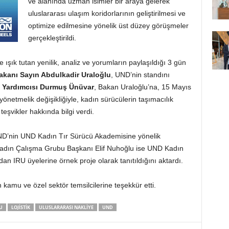
ve alanında uzman isimler bir araya gelerek
uluslararası ulaşım koridorlarının geliştirilmesi ve
optimize edilmesine yönelik üst düzey görüşmeler
gerçekleştirildi.
e ışık tutan yenilik, analiz ve yorumların paylaşıldığı 3 gün
Bakanı Sayın Abdulkadir Uraloğlu
, UND’nin standını
 Yardımcısı Durmuş Ünüvar
, Bakan Uraloğlu’na, 15 Mayıs
netmelik değişikliğiyle, kadın sürücülerin taşımacılık
eşvikler hakkında bilgi verdi.
ND’nin UND Kadın Tır Sürücü Akademisine yönelik
 Kadın Çalışma Grubu Başkanı Elif Nuhoğlu ise UND Kadın
an IRU üyelerine örnek proje olarak tanıtıldığını aktardı.
 kamu ve özel sektör temsilcilerine teşekkür etti.
U
LOJISTIK
ULUSLARARASI NAKLIYE
UND