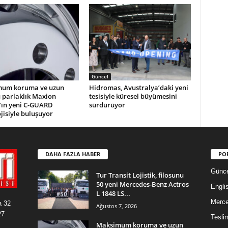
Güncel
um koruma ve uzun
Hidromas, Avustralya’daki yeni
 parlaklık Maxion
tesisiyle küresel büyümesini
’ın yeni C-GUARD
sürdürüyor
jisiyle buluşuyor
DAHA FAZLA HABER
PO
Günce
Tur Transit Lojistik, filosunu
50 yeni Mercedes-Benz Actros
Engli
L 1848 LS...
Merc
a 32
Ağustos 7, 2026
27
Tesli
Maksimum koruma ve uzun