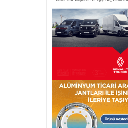
Uluslararası Nakliyeciler Derneği (UND), İstanbul’d