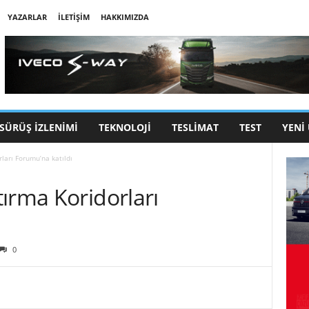
YAZARLAR
İLETIŞIM
HAKKIMIZDA
SÜRÜŞ İZLENIMI
TEKNOLOJI
TESLIMAT
TEST
YENI
ları Forumu’na katıldı
ırma Koridorları
0