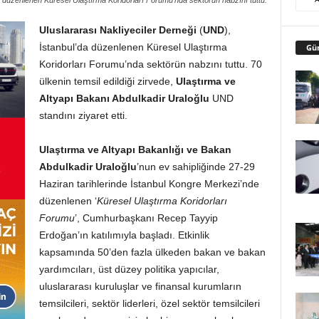
a düzenlenen Küresel Ulaştırma Koridorları Forumu’nda sektörün nabzını tuttu.
Uluslararası Nakliyeciler Derneği
(
UND
),
İstanbul’da düzenlenen Küresel Ulaştırma
Gü
Koridorları Forumu’nda sektörün nabzını tuttu. 70
ülkenin temsil edildiği zirvede,
Ulaştırma ve
Altyapı Bakanı Abdulkadir Uraloğlu
UND
standını ziyaret etti.
Ulaştırma ve Altyapı Bakanlığı ve Bakan
Abdulkadir Uraloğlu
’nun ev sahipliğinde 27-29
Haziran tarihlerinde İstanbul Kongre Merkezi’nde
düzenlenen ‘
Küresel Ulaştırma Koridorları
Forumu
’, Cumhurbaşkanı Recep Tayyip
Erdoğan’ın katılımıyla başladı. Etkinlik
kapsamında 50’den fazla ülkeden bakan ve bakan
yardımcıları, üst düzey politika yapıcılar,
uluslararası kuruluşlar ve finansal kurumların
temsilcileri, sektör liderleri, özel sektör temsilcileri