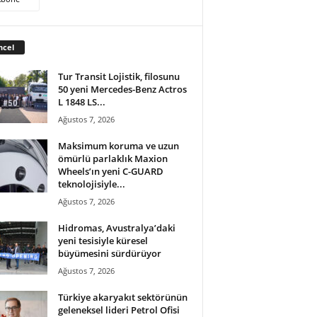
ncel
Tur Transit Lojistik, filosunu
50 yeni Mercedes-Benz Actros
L 1848 LS...
Ağustos 7, 2026
Maksimum koruma ve uzun
ömürlü parlaklık Maxion
Wheels’ın yeni C-GUARD
teknolojisiyle...
Ağustos 7, 2026
Hidromas, Avustralya’daki
yeni tesisiyle küresel
büyümesini sürdürüyor
Ağustos 7, 2026
Türkiye akaryakıt sektörünün
geleneksel lideri Petrol Ofisi