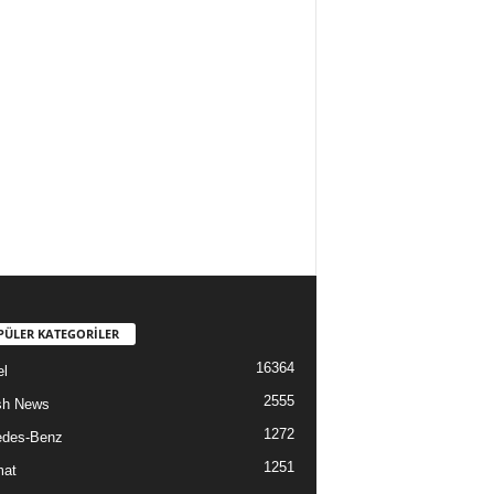
PÜLER KATEGORİLER
16364
l
2555
sh News
1272
edes-Benz
1251
mat