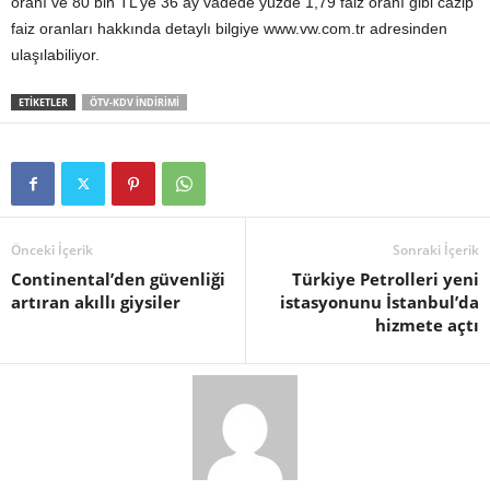
oranı ve 80 bin TL’ye 36 ay vadede yüzde 1,79 faiz oranı gibi cazip
faiz oranları hakkında detaylı bilgiye www.vw.com.tr adresinden
ulaşılabiliyor.
ETIKETLER
ÖTV-KDV INDIRIMI
Önceki İçerik
Sonraki İçerik
Continental’den güvenliği
Türkiye Petrolleri yeni
artıran akıllı giysiler
istasyonunu İstanbul’da
hizmete açtı