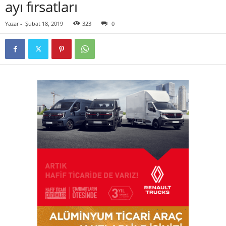
ayı fırsatlar ı
Yazar
-
Şubat 18, 2019
323
0