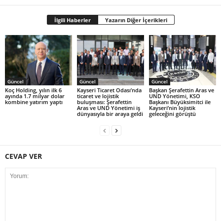
İlgili Haberler
Yazarın Diğer İçerikleri
Güncel
Güncel
Güncel
Koç Holding, yılın ilk 6
Kayseri Ticaret Odası’nda
Başkan Şerafettin Aras ve
ayında 1.7 milyar dolar
ticaret ve lojistik
UND Yönetimi, KSO
kombine yatırım yaptı
buluşması: Şerafettin
Başkanı Büyüksimitci ile
Aras ve UND Yönetimi iş
Kayseri’nin lojistik
dünyasıyla bir araya geldi
geleceğini görüştü
CEVAP VER