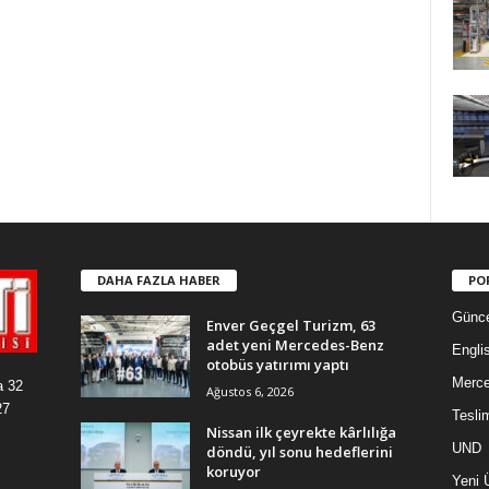
DAHA FAZLA HABER
PO
Günce
Enver Geçgel Turizm, 63
adet yeni Mercedes-Benz
Engli
otobüs yatırımı yaptı
Merc
a 32
Ağustos 6, 2026
27
Tesli
Nissan ilk çeyrekte kârlılığa
UND
döndü, yıl sonu hedeflerini
koruyor
Yeni 