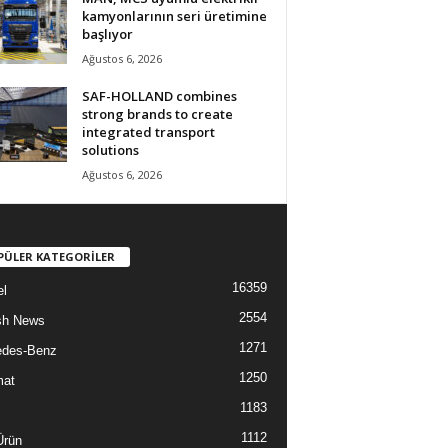
kamyonlarının seri üretimine
başlıyor
Ağustos 6, 2026
SAF-HOLLAND combines
strong brands to create
integrated transport
solutions
Ağustos 6, 2026
PÜLER KATEGORİLER
16359
l
2554
sh News
1271
edes-Benz
1250
mat
1183
1112
Ürün