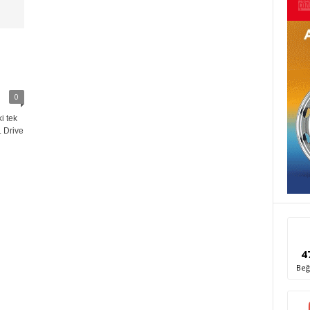
0
i tek
. Drive
4
Beğ