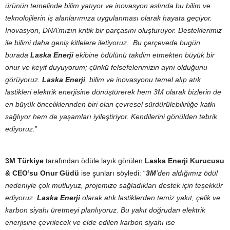
ürünün temelinde bilim yatıyor ve inovasyon aslında bu bilim ve
teknolojilerin iş alanlarımıza uygulanması olarak hayata geçiyor.
İnovasyon, DNA’mızın kritik bir parçasını oluşturuyor. Desteklerimiz
ile bilimi daha geniş kitlelere iletiyoruz.
Bu çerçevede bugün
burada
Laska Enerji
ekibine ödülünü takdim etmekten büyük bir
onur ve keyif duyuyorum; çünkü felsefelerimizin aynı olduğunu
görüyoruz.
Laska Enerji
, bilim ve inovasyonu temel alıp atık
lastikleri elektrik enerjisine dönüştürerek hem 3M olarak bizlerin de
en büyük önceliklerinden biri olan çevresel sürdürülebilirliğe katkı
sağlıyor hem de yaşamları iyileştiriyor. Kendilerini gönülden tebrik
ediyoruz.
”
3M Türkiye
tarafından ödüle layık görülen
Laska Enerji Kurucusu
& CEO’su Onur Güdü
ise şunları söyledi: “
3M
’den aldığımız ödül
nedeniyle çok mutluyuz, projemize sağladıkları destek için teşekkür
ediyoruz.
Laska Enerji
olarak atık lastiklerden temiz yakıt, çelik ve
karbon siyahı üretmeyi planlıyoruz. Bu yakıt doğrudan elektrik
enerjisine çevrilecek ve elde edilen karbon siyahı ise