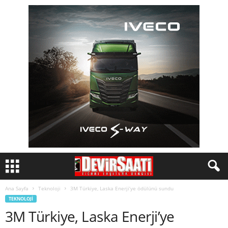
Ana Sayfa
Teknoloji
3M Türkiye, Laska Enerji’ye ödülünü sundu
TEKNOLOJI
3M Türkiye, Laska Enerji’ye