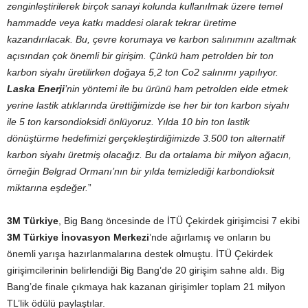
zenginleştirilerek birçok sanayi kolunda kullanılmak üzere temel
hammadde veya katkı maddesi olarak tekrar üretime
kazandırılacak. Bu, çevre korumaya ve karbon salınımını azaltmak
açısından çok önemli bir girişim. Çünkü ham petrolden bir ton
karbon siyahı üretilirken doğaya 5,2 ton Co2 salınımı yapılıyor.
Laska Enerji
’nin yöntemi ile bu ürünü ham petrolden elde etmek
yerine lastik atıklarında ürettiğimizde ise her bir ton karbon siyahı
ile 5 ton karsondioksidi önlüyoruz. Yılda 10 bin ton lastik
dönüştürme hedefimizi gerçekleştirdiğimizde 3.500 ton alternatif
karbon siyahı üretmiş olacağız. Bu da ortalama bir milyon ağacın,
örneğin Belgrad Ormanı’nın bir yılda temizlediği karbondioksit
miktarına eşdeğer.
”
3M Türkiye
, Big Bang öncesinde de İTÜ Çekirdek girişimcisi 7 ekibi
3M Türkiye İnovasyon Merkezi
’nde ağırlamış ve onların bu
önemli yarışa hazırlanmalarına destek olmuştu. İTÜ Çekirdek
girişimcilerinin belirlendiği Big Bang’de 20 girişim sahne aldı. Big
Bang’de finale çıkmaya hak kazanan girişimler toplam 21 milyon
TL’lik ödülü paylaştılar.