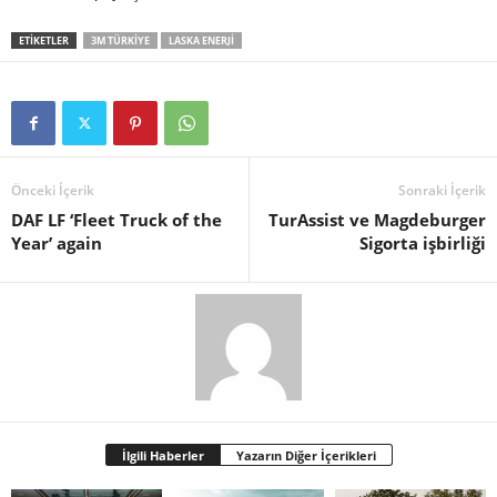
ETIKETLER
3M TÜRKIYE
LASKA ENERJI
Önceki İçerik
Sonraki İçerik
DAF LF ‘Fleet Truck of the
TurAssist ve Magdeburger
Year’ again
Sigorta işbirliği
İlgili Haberler
Yazarın Diğer İçerikleri