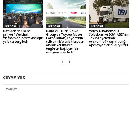
Teknoloji
Teknoloji
Teknoloji
Dizelden sonra ne
Daimler Truck, Volvo
Volvo Autonomous
geliyor? Weichai,
Group ve Toyota Motor
Solutions ve DSV, ABD’nin
Vietnam’da beş teknolojik
Corporation, Toyota’nın
Teksas eyaletinde
yolunu sergiledi
cellcentric’e eşit hissedar
otonom yük taşımacılığı
olarak katılmasını
operasyonlarını duyurdu
öngören bağlayıcı bir
anlaşma imzaladı
CEVAP VER