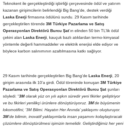
Teknokent ile gerçekleştirdiği işbirliği çerçevesinde ödül ve yatırım
kazanan girişimcilerin belirlendiği Big Bang’de, destek verdiği
Laska Enerji
firmasına ödülünü sundu. 29 Kasım tarihinde
gerçekleştirilen törende
3M Türkiye Pazarlama ve Satış
Operasyonları Direktörü Burcu Şat
’ın elinden 50 bin TL’lik ödül
çekini alan
Laska Enerji
, kauçuk bazlı atıklardan termo-kimyasal
yöntemle değerli hammaddeler ve elektrik enerjisi elde ediyor ve
böylece karbon salınımının azaltılmasına katkı sağlıyor.
29 Kasım tarihinde gerçekleştirilen Big Bang’de
Laska Enerji
, 20
girişim arasında ilk 10’a girdi. Ödül töreninde konuşan
3M Türkiye
Pazarlama ve Satış Operasyonları Direktörü Burcu Şat
şunları
söyledi: “
3M
olarak yüz on yılı aşkın süredir yeni fikirler geliştiriyor
ve bu fikirleri yenilikçi ürünlere dönüştürüyoruz.
3M
’de büyümenin
lokomotifini; ‘3M Bilimi. Hayatın Her Anında’ yaklaşımı oluşturuyor.
3M
’de bilimin, inovatif yaklaşımlarla insan yaşamını kolaylaştıracak
çözümlere dönüştürülmesi işimizin temelidir. Geliştirdiğimiz her yeni